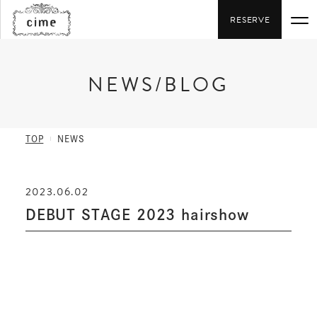
RESERVE
NEWS/BLOG
SALON / MENU
STAFF
TOP
NEWS
STYLE
2023.06.02
NEWS
DEBUT STAGE 2023 hairshow
RECRUIT
06-6282-4168