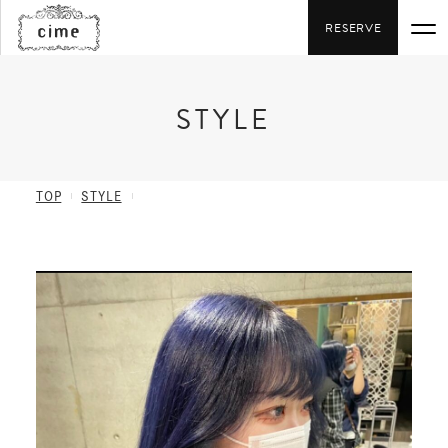
RESERVE
STYLE
SALON / MENU
STAFF
TOP
STYLE
STYLE
NEWS
RECRUIT
06-6282-4168