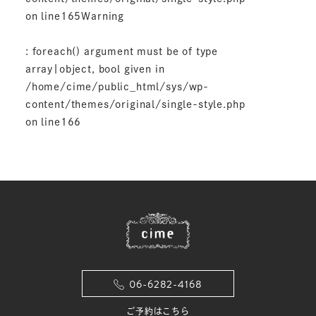
on line
165
Warning
: foreach() argument must be of type
array|object, bool given in
/home/cime/public_html/sys/wp-
content/themes/original/single-style.php
on line
166
06-6282-4168
ご予約はこちら